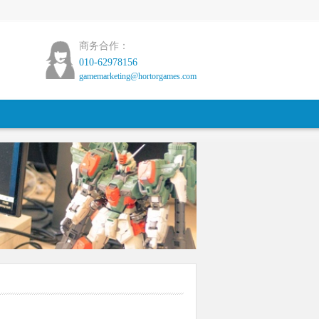
商务合作：
010-62978156
gamemarketing@hortorgames.com